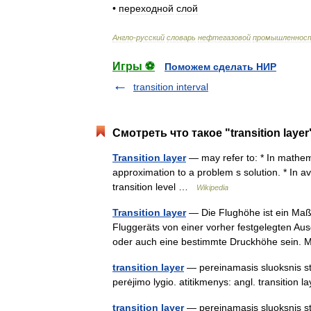
•
переходной
слой
Англо
-
русский
словарь
нефтегазовой
промышленнос
Игры ⚽
Поможем сделать НИР
transition interval
Смотреть что такое "transition laye
Transition layer
— may refer to: * In mathem
approximation to a problem s solution. * In av
transition level …
Wikipedia
Transition layer
— Die Flughöhe ist ein Maß 
Fluggeräts von einer vorher festgelegten Au
oder auch eine bestimmte Druckhöhe sei
transition layer
— pereinamasis sluoksnis sta
perėjimo lygio. atitikmenys: angl. transition
transition layer
— pereinamasis sluoksnis statu