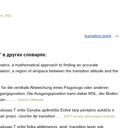
ти
.
2011
.
transition point
r" в других словарях:
atics, a mathematical approach to finding an accurate
iation, a region of airspace between the transition altitude and the
für die vertikale Abweichung eines Flugzeugs oder anderen
sgangsposition. Die Ausgangsposition kann dabei MSL, der Boden
n. Man… …
Deutsch Wikipedia
tusas T sritis Gynyba apibrėžtis Erdvė tarp perėjimo aukščio ir
 layer pranc. couche de transition …
NATO terminų aiškinamasis žodynas
sas T sritis fizika atitikmenys: angl. transition layer vok.