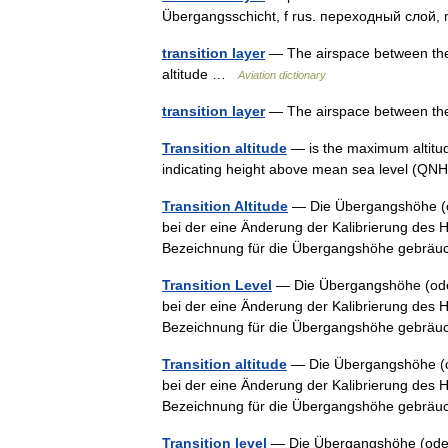
Übergangsschicht, f rus. переходный слой,
transition layer
— The airspace between the tr
altitude …
Aviation dictionary
transition layer
— The airspace between the t
Transition altitude
— is the maximum altitude
indicating height above mean sea level (
Transition Altitude
— Die Übergangshöhe (od
bei der eine Änderung der Kalibrierung des Hö
Bezeichnung für die Übergangshöhe gebrä
Transition Level
— Die Übergangshöhe (oder:
bei der eine Änderung der Kalibrierung des Hö
Bezeichnung für die Übergangshöhe gebrä
Transition altitude
— Die Übergangshöhe (ode
bei der eine Änderung der Kalibrierung des Hö
Bezeichnung für die Übergangshöhe gebrä
Transition level
— Die Übergangshöhe (oder: 