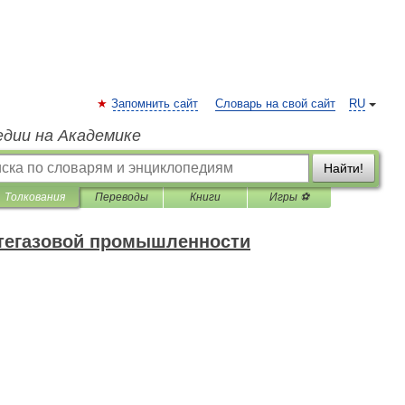
Запомнить сайт
Словарь на свой сайт
RU
едии на Академике
Найти!
Толкования
Переводы
Книги
Игры ⚽
фтегазовой промышленности