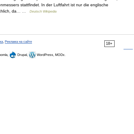
essers stattfindet. In der Luftfahrt ist nur die englische
uchlich, da… …
Deutsch Wikipedia
ка
,
Реклама на сайте
18+
omla,
Drupal,
WordPress, MODx.