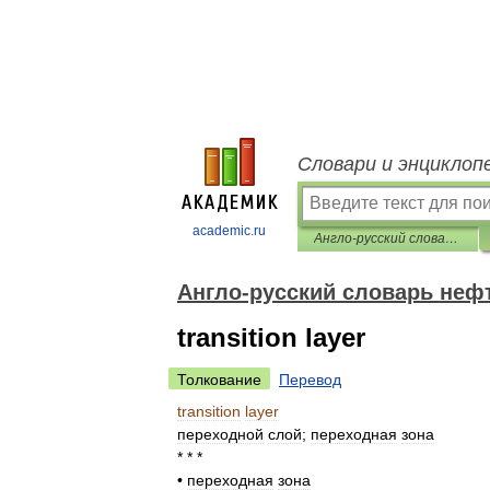
Словари и энциклоп
academic.ru
Англо-русский словарь нефтегазовой промышленности
Англо-русский словарь не
transition layer
Толкование
Перевод
transition
layer
переходной
слой
;
переходная
зона
* * *
•
переходная
зона